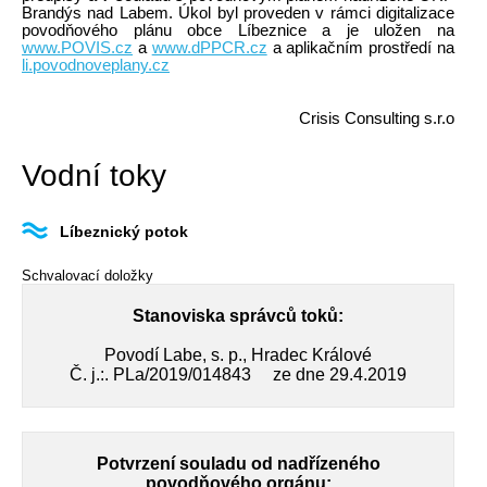
Brandýs nad Labem. Úkol byl proveden v rámci digitalizace
povodňového plánu obce Líbeznice a je uložen na
www.POVIS.cz
a
www.dPPCR.cz
a aplikačním prostředí na
li.povodnoveplany.cz
Crisis Consulting s.r.o
Vodní toky
Líbeznický potok
Schvalovací doložky
Stanoviska správců toků:
Povodí Labe, s. p., Hradec Králové
Č. j.:. PLa/2019/014843 ze dne 29.4.2019
Potvrzení souladu od nadřízeného
povodňového orgánu: