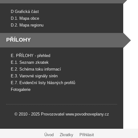
D Grafická část
D.1. Mapa obce
D.2. Mapa regionu
PŘÍLOHY
E. PŘÍLOHY - přehled
E.1. Seznam zkratek
E.2. Schéma toku informací
E.3. Varovné signály sirén
E.7. Evidenční listy hlásných profilů
Fotogalerie
© 2010 - 2025 Provozovatel www.povodnoveplany.cz
Úvod
Zkratky
Přihlásit