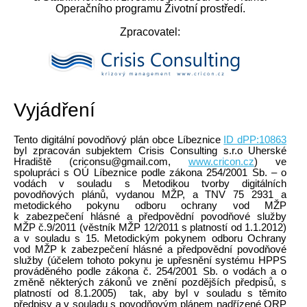
Operačního programu Životní prostředí.
Zpracovatel:
Vyjádření
Tento digitální povodňový plán obce Líbeznice
ID dPP:10863
byl zpracován subjektem Crisis Consulting s.r.o Uherské
Hradiště (criconsu@gmail.com,
www.cricon.cz
) ve
spolupráci s OÚ Líbeznice podle zákona 254/2001 Sb. – o
vodách v souladu s Metodikou tvorby digitálních
povodňových plánů, vydanou MŽP, a TNV 75 2931 a
metodického pokynu odboru ochrany vod MŽP
k zabezpečení hlásné a předpovědní povodňové služby
MŽP č.9/2011 (věstník MŽP 12/2011 s platností od 1.1.2012)
a v souladu s 15. Metodickým pokynem odboru Ochrany
vod MŽP k zabezpečení hlásné a předpovědní povodňové
služby (účelem tohoto pokynu je upřesnění systému HPPS
prováděného podle zákona č. 254/2001 Sb. o vodách a o
změně některých zákonů ve znění pozdějších předpisů, s
platností od 8.1.2005) tak, aby byl v souladu s těmito
předpisy a v souladu s povodňovým plánem nadřízené ORP